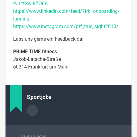
9JLtfSwi8ZO6A
https://www.linkedin.com/feed/?trk=onboarding-
landing
https://www.instagram.com/ptf_true_sight2010/
Lass uns gerne ​ein ​Feedback da!
PRIME TIME fitness
Jakob-Latscha-Straße
60314 Frankfurt am Main
Sportjobs
Mai 13, 2022