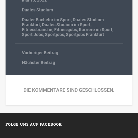
Duales Studium
Dualer Bachelor im Sport
,
Duales Studium
Frankfurt
,
Duales Studium im Sport
,
Fitnessbranche
,
Fitnessjobs
,
Karriere im Sport
,
Sport Jobs
,
Sportjobs
,
Sportjobs Frankfurt
Vorheriger Beitrag
Nächster Beitrag
DIE KOMMENTARE SIND GESCHLOSSEN.
FOLGE UNS AUF FACEBOOK