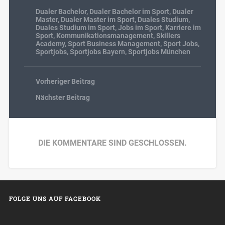
Dualer Bachelor
,
Dualer Bachelor im Sport
,
Dualer
Master
,
Dualer Master im Sport
,
Duales Studium
,
Duales Studium im Sport
,
Jobs im Sport
,
Karriere im
Sport
,
Kommunikationsmanagement
,
Skillers
Academy
,
Sport Business Management
,
Sport Jobs
,
Sportjobs
,
Sportjobs Bayern
,
Sportjobs München
Vorheriger Beitrag
Nächster Beitrag
DIE KOMMENTARE SIND GESCHLOSSEN.
FOLGE UNS AUF FACEBOOK