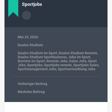
Sportjobs
Mai 25, 2026
Duales Studium
Duales Studium im Sport
,
Duales Studium Remote
,
Duales Studium Sportbusiness
,
Jobs im Sport
,
Karriere im Sport
,
Remote Jobs
,
Sales Jobs
,
Sport
Jobs
,
Sportjobs
,
Sportjobs remote
,
Sportjobs Sales
,
Sportmanagement Jobs
,
Sportvermarktung Jobs
Vorheriger Beitrag
Nächster Beitrag