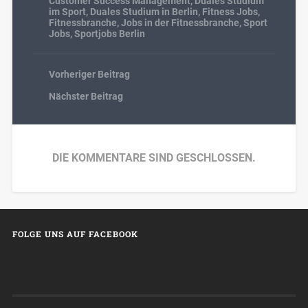
Customer Success Management
,
Duales Studium
im Sport
,
Duales Studium in Berlin
,
Fitness Jobs
,
Fitnessbranche
,
Jobs in der Fitnessbranche
,
Sport
Jobs
,
Sportjobs Berlin
Vorheriger Beitrag
Nächster Beitrag
DIE KOMMENTARE SIND GESCHLOSSEN.
FOLGE UNS AUF FACEBOOK