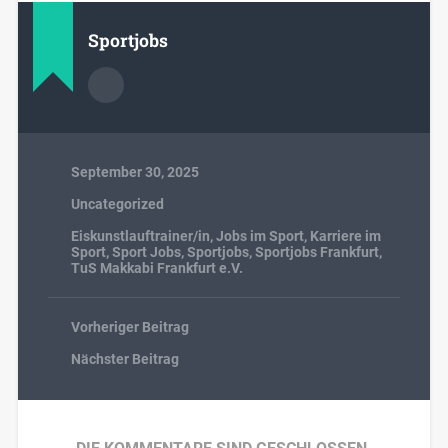
Sportjobs
September 30, 2025
Uncategorized
Eiskunstlauftrainer/in
,
Jobs im Sport
,
Karriere im
Sport
,
Sport Jobs
,
Sportjobs
,
Sportjobs Frankfurt
,
TuS Makkabi Frankfurt e.V.
Vorheriger Beitrag
Nächster Beitrag