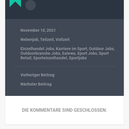
November 10, 2021
Nebenjob
,
Teilzeit
,
Vollzeit
Einzelhandel Jobs
,
Karriere im Sport
,
Outdoor Jobs
,
Outdoorbranche Jobs
,
Salewa
,
Sport Jobs
,
Sport
Retail
,
Sporteinzelhandel
,
Sportjobs
Vorheriger Beitrag
Nächster Beitrag
DIE KOMMENTARE SIND GESCHLOSSEN.