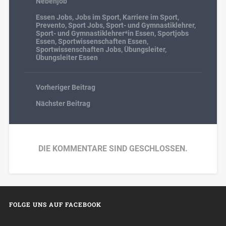
Nebenjob
Essen Jobs
,
Jobs im Sport
,
Karriere im Sport
,
Prevento
,
Sport Jobs
,
Sport- und Gymnastiklehrer
,
Sport- und Gymnastiklehrer*in Essen
,
Sportjobs
Essen
,
Sportwissenschaften Essen
,
Sportwissenschaften Jobs
,
Übungsleiter
,
Übungsleiter Essen
Vorheriger Beitrag
Nächster Beitrag
DIE KOMMENTARE SIND GESCHLOSSEN.
FOLGE UNS AUF FACEBOOK