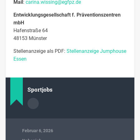
Mail
:
carina.wissing@egfpz.de
Entwicklungsgesellschaft f. Präventionszentren
mbH
Hafenstraße 64
48153 Münster
Stellenanzeige als PDF:
Stellenanzeige Jumphouse
Essen
Sportjobs
Februar 6, 2026