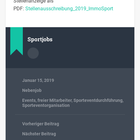
Stellenanzeige als
PDF:
Stellenausschreibung_2019_ImmoSport
Sportjobs
Januar 15, 2019
Nebenjob
Events
,
freier Mitarbeiter
,
Sporteventdurchführung
,
Sporteventorganisation
Vorheriger Beitrag
Nächster Beitrag