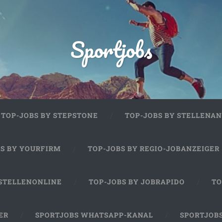
Sportjobs
TOP-JOBS BY STEPSTONE
TOP-JOBS BY STELLENAN
BS BY YOURFIRM
TOP-JOBS BY REGIO-JOBANZEIGER
 STELLENONLINE
TOP-JOBS BY JOBRAPIDO
TO
ER
SPORTJOBS WHATSAPP-KANAL
SPORTJOB