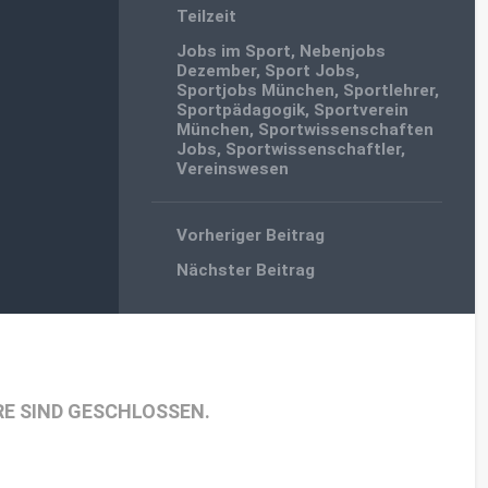
Teilzeit
Jobs im Sport
,
Nebenjobs
Dezember
,
Sport Jobs
,
Sportjobs München
,
Sportlehrer
,
Sportpädagogik
,
Sportverein
München
,
Sportwissenschaften
Jobs
,
Sportwissenschaftler
,
Vereinswesen
Vorheriger Beitrag
Nächster Beitrag
E SIND GESCHLOSSEN.