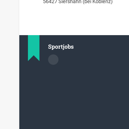
56427 Siershahn (bei Koblenz)
Sportjobs