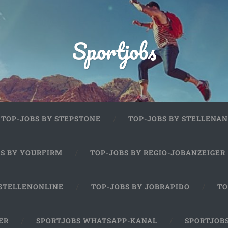
Sportjobs
TOP-JOBS BY STEPSTONE
TOP-JOBS BY STELLENAN
BS BY YOURFIRM
TOP-JOBS BY REGIO-JOBANZEIGER
 STELLENONLINE
TOP-JOBS BY JOBRAPIDO
TO
ER
SPORTJOBS WHATSAPP-KANAL
SPORTJOB