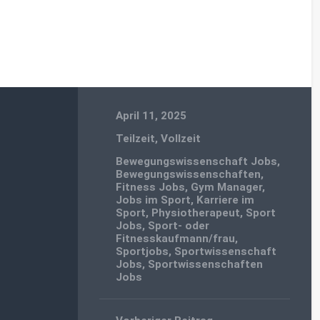
April 11, 2025
Teilzeit
,
Vollzeit
Bewegungswissenschaft Jobs
,
Bewegungswissenschaften
,
Fitness Jobs
,
Gym Manager
,
Jobs im Sport
,
Karriere im
Sport
,
Physiotherapeut
,
Sport
Jobs
,
Sport- oder
Fitnesskaufmann/frau
,
Sportjobs
,
Sportwissenschaft
Jobs
,
Sportwissenschaften
Jobs