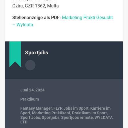
Gzira, GZR 1362, Malta
Stellenanzeige als PDF:
Marketing Prakti Gesucht
– Wyldata
Sportjobs
Juni 24, 2024
Praktikum
Fantasy Manager
,
FLYP
,
Jobs im Sport
,
Karriere im
Sport
,
Marketing Praktikant
,
Praktikum im Sport
,
Sport Jobs
,
Sportjobs
,
Sportjobs remote
,
WYLDATA
LTD