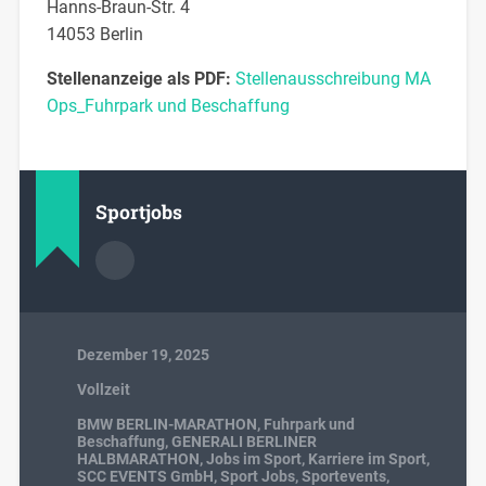
Hanns-Braun-Str. 4
14053 Berlin
Stellenanzeige als PDF:
Stellenausschreibung MA
Ops_Fuhrpark und Beschaffung
Sportjobs
Dezember 19, 2025
Vollzeit
BMW BERLIN-MARATHON
,
Fuhrpark und
Beschaffung
,
GENERALI BERLINER
HALBMARATHON
,
Jobs im Sport
,
Karriere im Sport
,
SCC EVENTS GmbH
,
Sport Jobs
,
Sportevents
,