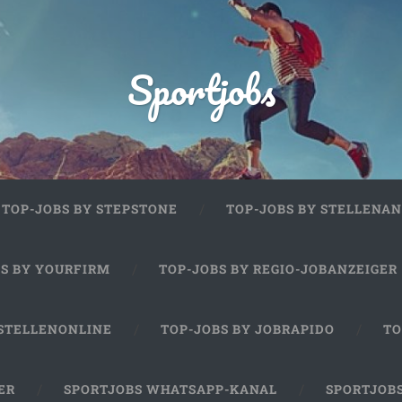
Sportjobs
TOP-JOBS BY STEPSTONE
TOP-JOBS BY STELLENAN
BS BY YOURFIRM
TOP-JOBS BY REGIO-JOBANZEIGER
 STELLENONLINE
TOP-JOBS BY JOBRAPIDO
TO
ER
SPORTJOBS WHATSAPP-KANAL
SPORTJOB