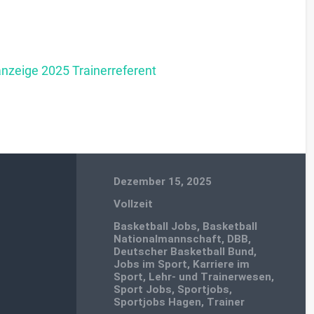
nzeige 2025 Trainerreferent
Dezember 15, 2025
Vollzeit
Basketball Jobs
,
Basketball
Nationalmannschaft
,
DBB
,
Deutscher Basketball Bund
,
Jobs im Sport
,
Karriere im
Sport
,
Lehr- und Trainerwesen
,
Sport Jobs
,
Sportjobs
,
Sportjobs Hagen
,
Trainer