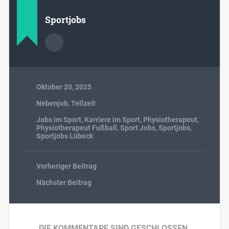
Sportjobs
Oktober 20, 2025
Nebenjob
,
Teilzeit
Jobs im Sport
,
Karriere im Sport
,
Physiotherapeut
,
Physiotherapeut Fußball
,
Sport Jobs
,
Sportjobs
,
Sportjobs Lübeck
Vorheriger Beitrag
Nächster Beitrag
DIE KOMMENTARE SIND GESCHLOSSEN.