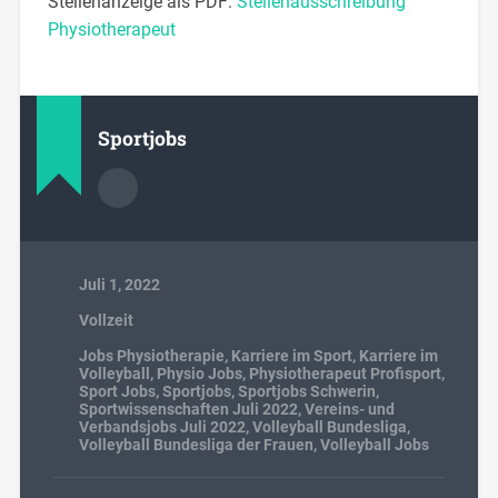
Stellenanzeige als PDF:
Stellenausschreibung
Physiotherapeut
Sportjobs
Juli 1, 2022
Vollzeit
Jobs Physiotherapie
,
Karriere im Sport
,
Karriere im
Volleyball
,
Physio Jobs
,
Physiotherapeut Profisport
,
Sport Jobs
,
Sportjobs
,
Sportjobs Schwerin
,
Sportwissenschaften Juli 2022
,
Vereins- und
Verbandsjobs Juli 2022
,
Volleyball Bundesliga
,
Volleyball Bundesliga der Frauen
,
Volleyball Jobs