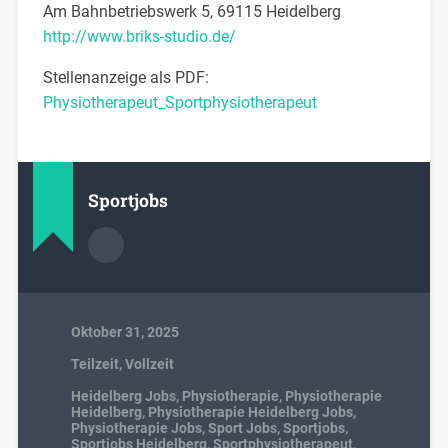
Am Bahnbetriebswerk 5, 69115 Heidelberg
http://www.briks-studio.de/
Stellenanzeige als PDF:
Physiotherapeut_Sportphysiotherapeut
Sportjobs
Oktober 31, 2025
Teilzeit
,
Vollzeit
Heidelberg Jobs
,
Physiotherapie
,
Physiotherapie
Heidelberg
,
Physiotherapie Heidelberg Jobs
,
Physiotherapie Jobs
,
Sport Jobs
,
Sportjobs
,
Sportjobs Heidelberg
,
Sportphysiotherapeut
,