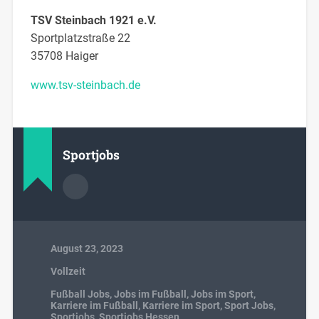
TSV Steinbach 1921 e.V.
Sportplatzstraße 22
35708 Haiger
www.tsv-steinbach.de
Sportjobs
August 23, 2023
Vollzeit
Fußball Jobs
,
Jobs im Fußball
,
Jobs im Sport
,
Karriere im Fußball
,
Karriere im Sport
,
Sport Jobs
,
Sportjobs
,
Sportjobs Hessen