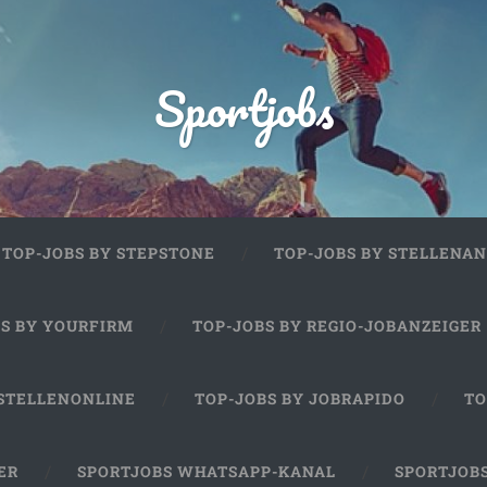
Sportjobs
TOP-JOBS BY STEPSTONE
TOP-JOBS BY STELLENAN
BS BY YOURFIRM
TOP-JOBS BY REGIO-JOBANZEIGER
 STELLENONLINE
TOP-JOBS BY JOBRAPIDO
TO
ER
SPORTJOBS WHATSAPP-KANAL
SPORTJOB