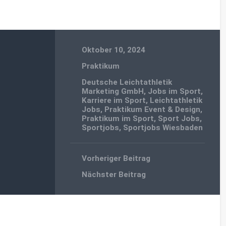
Oktober 10, 2024
Praktikum
Deutsche Leichtathletik
Marketing GmbH
,
Jobs im Sport
,
Karriere im Sport
,
Leichtathletik
Jobs
,
Praktikum Event & Design
,
Praktikum im Sport
,
Sport Jobs
,
Sportjobs
,
Sportjobs Wiesbaden
Vorheriger Beitrag
Nächster Beitrag