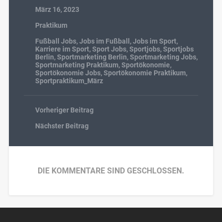
März 16, 2023
Praktikum
Fußball Jobs
,
Jobs im Fußball
,
Jobs im Sport
,
Karriere im Sport
,
Sport Jobs
,
Sportjobs
,
Sportjobs
Berlin
,
Sportmarketing Berlin
,
Sportmarketing Jobs
,
Sportmarketing Praktikum
,
Sportökonomie
,
Sportökonomie Jobs
,
Sportökonomie Praktikum
,
Sportpraktikum_März
Vorheriger Beitrag
Nächster Beitrag
DIE KOMMENTARE SIND GESCHLOSSEN.