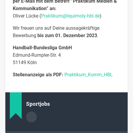
per E-Mail mit dem Betreff “Praktikum Medien &
Kommunikation” an:
Oliver Lücke (
Praktikum@liquimoly-hbl.de
)
Wir freuen uns auf Deine aussagekräftige
Bewerbung
bis zum 01. Dezember 2023
.
Handball-Bundesliga GmbH
Edmund-Rumpler-Str. 4
51149 Köln
Stellenanzeige als PDF:
Praktikum_Komm_HBL
Sportjobs