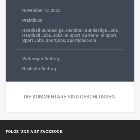
November 13, 2023
Praktikum
Handball Bundesliga
,
Handball Bundesliga Jobs
,
Handball Jobs
,
Jobs im Sport
,
Karriere im Sport
,
Sport Jobs
,
Sportjobs
,
Sportjobs Köln
Vorheriger Beitrag
Nächster Beitrag
DIE KOMMENTARE SIND GESCHLOSSEN.
FOLGE UNS AUF FACEBOOK