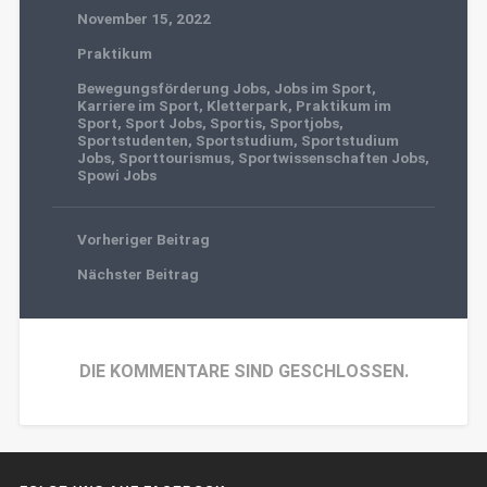
November 15, 2022
Praktikum
Bewegungsförderung Jobs
,
Jobs im Sport
,
Karriere im Sport
,
Kletterpark
,
Praktikum im
Sport
,
Sport Jobs
,
Sportis
,
Sportjobs
,
Sportstudenten
,
Sportstudium
,
Sportstudium
Jobs
,
Sporttourismus
,
Sportwissenschaften Jobs
,
Spowi Jobs
Vorheriger Beitrag
Nächster Beitrag
DIE KOMMENTARE SIND GESCHLOSSEN.