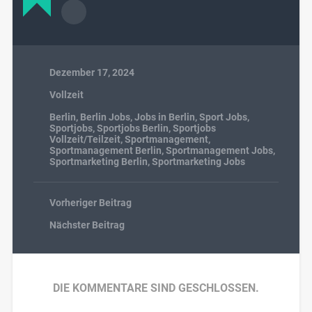
Dezember 17, 2024
Vollzeit
Berlin
,
Berlin Jobs
,
Jobs in Berlin
,
Sport Jobs
,
Sportjobs
,
Sportjobs Berlin
,
Sportjobs
Vollzeit/Teilzeit
,
Sportmanagement
,
Sportmanagement Berlin
,
Sportmanagement Jobs
,
Sportmarketing Berlin
,
Sportmarketing Jobs
Vorheriger Beitrag
Nächster Beitrag
DIE KOMMENTARE SIND GESCHLOSSEN.