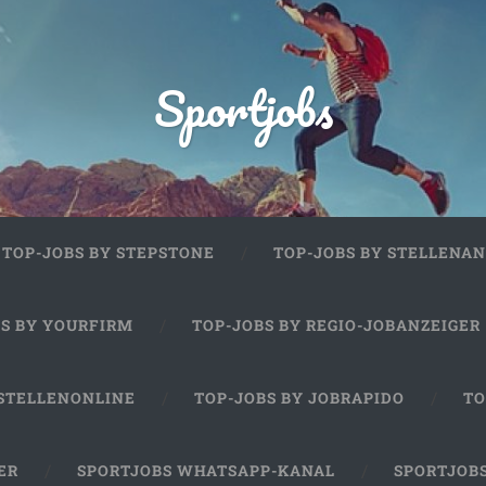
Sportjobs
TOP-JOBS BY STEPSTONE
TOP-JOBS BY STELLENAN
BS BY YOURFIRM
TOP-JOBS BY REGIO-JOBANZEIGER
 STELLENONLINE
TOP-JOBS BY JOBRAPIDO
TO
ER
SPORTJOBS WHATSAPP-KANAL
SPORTJOB