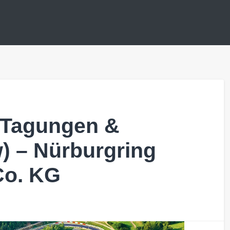
 Tagungen &
w) – Nürburgring
Co. KG