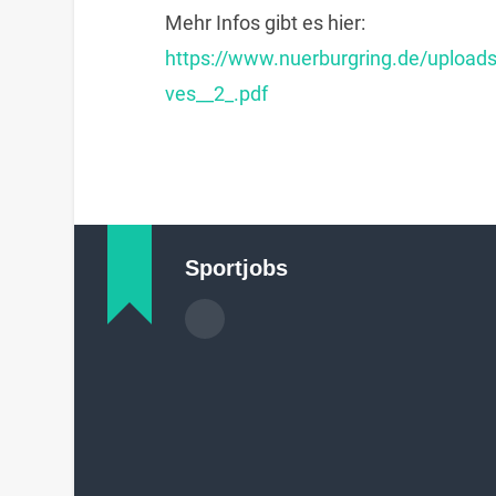
Mehr Infos gibt es hier:
https://www.nuerburgring.de/uploa
ves__2_.pdf
Sportjobs