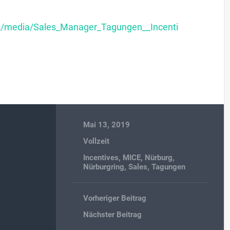
ds/media/Sales_Manager_Tagungen__Incenti
Mai 13, 2019
Vollzeit
Incentives
,
MICE
,
Nürburg
,
Nürburgring
,
Sales
,
Tagungen
Vorheriger Beitrag
Nächster Beitrag