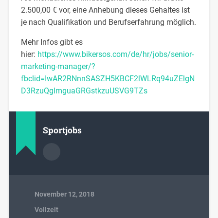
2.500,00 € vor, eine Anhebung dieses Gehaltes ist
je nach Qualifikation und Berufserfahrung möglich.
Mehr Infos gibt es
hier:
https://www.bikersos.com/de/hr/jobs/senior-
marketing-manager/?
fbclid=IwAR2RNnnSASZH5KBCF2lWLRq94uZElgN
D3RzuQglmguaGRGstkzuUSVG9TZs
Sportjobs
November 12, 2018
Vollzeit