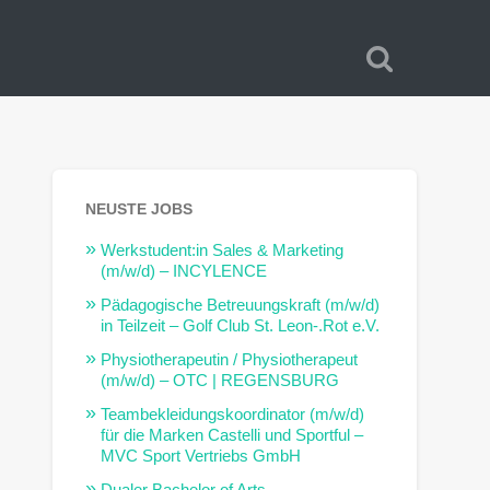
NEUSTE JOBS
Werkstudent:in Sales & Marketing
(m/w/d) – INCYLENCE
Pädagogische Betreuungskraft (m/w/d)
in Teilzeit – Golf Club St. Leon-.Rot e.V.
Physiotherapeutin / Physiotherapeut
(m/w/d) – OTC | REGENSBURG
Teambekleidungskoordinator (m/w/d)
für die Marken Castelli und Sportful –
MVC Sport Vertriebs GmbH
Dualer Bachelor of Arts