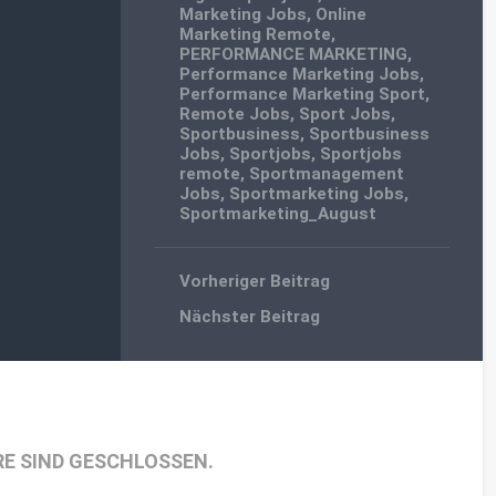
Marketing Jobs
,
Online
Marketing Remote
,
PERFORMANCE MARKETING
,
Performance Marketing Jobs
,
Performance Marketing Sport
,
Remote Jobs
,
Sport Jobs
,
Sportbusiness
,
Sportbusiness
Jobs
,
Sportjobs
,
Sportjobs
remote
,
Sportmanagement
Jobs
,
Sportmarketing Jobs
,
Sportmarketing_August
Vorheriger Beitrag
Nächster Beitrag
E SIND GESCHLOSSEN.