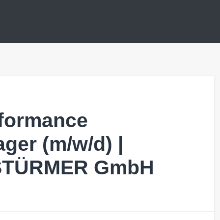
rformance
ger (m/w/d) |
PSTÜRMER GmbH