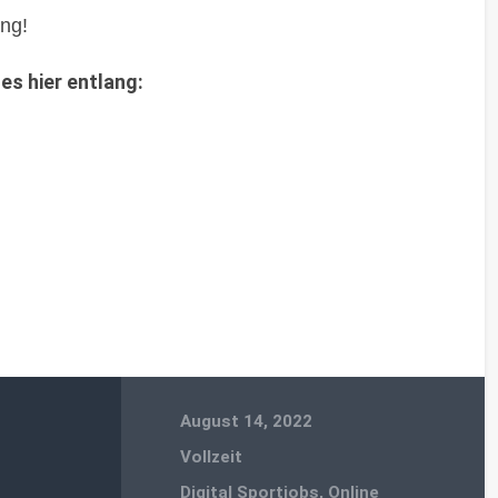
ng!
es hier entlang:
August 14, 2022
Vollzeit
Digital Sportjobs
,
Online