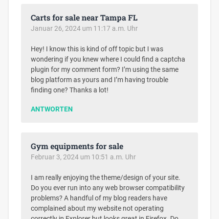
Carts for sale near Tampa FL
Januar 26, 2024 um 11:17 a.m. Uhr
Hey! I know this is kind of off topic but I was
wondering if you knew where I could find a captcha
plugin for my comment form? I’m using the same
blog platform as yours and I’m having trouble
finding one? Thanks a lot!
ANTWORTEN
Gym equipments for sale
Februar 3, 2024 um 10:51 a.m. Uhr
I am really enjoying the theme/design of your site.
Do you ever run into any web browser compatibility
problems? A handful of my blog readers have
complained about my website not operating
correctly in Explorer but looks great in Firefox. Do