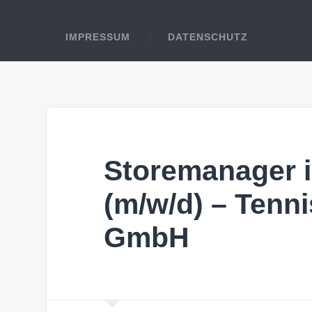
IMPRESSUM
DATENSCHUTZ
Storemanager 
(m/w/d) – Tenn
GmbH