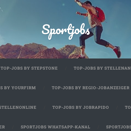
Sportjobs
TOP-JOBS BY STEPSTONE
TOP-JOBS BY STELLENAN
BS BY YOURFIRM
TOP-JOBS BY REGIO-JOBANZEIGER
 STELLENONLINE
TOP-JOBS BY JOBRAPIDO
TO
ER
SPORTJOBS WHATSAPP-KANAL
SPORTJOB