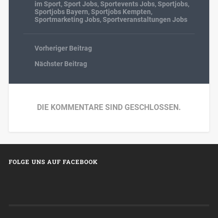
im Sport
,
Sport Jobs
,
Sportevents Jobs
,
Sportjobs
,
Sportjobs Bayern
,
Sportjobs Kempten
,
Sportmarketing Jobs
,
Sportveranstaltungen Jobs
Vorheriger Beitrag
Nächster Beitrag
DIE KOMMENTARE SIND GESCHLOSSEN.
FOLGE UNS AUF FACEBOOK