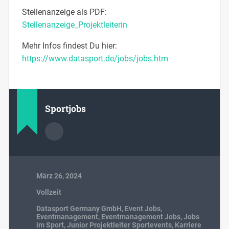
Stellenanzeige als PDF:
Stellenanzeige_Projektleiterin
Mehr Infos findest Du hier:
https://www.datasport.de/jobs/jobs.htm
Sportjobs
März 26, 2024
Vollzeit
Datasport Germany GmbH
,
Event Jobs
,
Eventmanagement
,
Eventmanagement Jobs
,
Jobs
im Sport
,
Junior Projektleiter Sportevents
,
Karriere