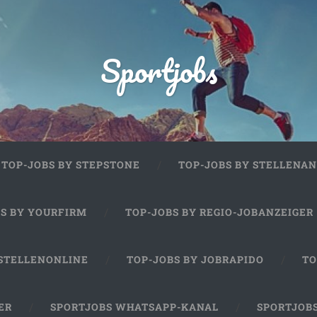
Sportjobs
TOP-JOBS BY STEPSTONE
TOP-JOBS BY STELLENAN
BS BY YOURFIRM
TOP-JOBS BY REGIO-JOBANZEIGER
 STELLENONLINE
TOP-JOBS BY JOBRAPIDO
TO
ER
SPORTJOBS WHATSAPP-KANAL
SPORTJOB