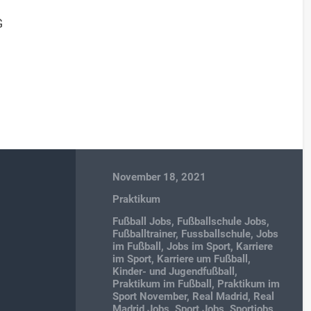
G
November 18, 2021
Praktikum
Fußball Jobs
,
Fußballschule Jobs
,
Fußballtrainer
,
Fussballschule
,
Jobs
im Fußball
,
Jobs im Sport
,
Karriere
im Sport
,
Karriere um Fußball
,
Kinder- und Jugendfußball
,
Praktikum im Fußball
,
Praktikum im
Sport November
,
Real Madrid
,
Real
Madrid Jobs
,
Sport Jobs
,
Sportjobs
,