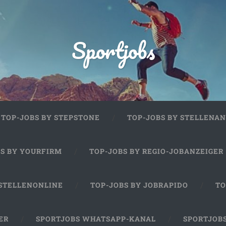
Sportjobs
TOP-JOBS BY STEPSTONE
TOP-JOBS BY STELLENAN
BS BY YOURFIRM
TOP-JOBS BY REGIO-JOBANZEIGER
 STELLENONLINE
TOP-JOBS BY JOBRAPIDO
TO
ER
SPORTJOBS WHATSAPP-KANAL
SPORTJOB