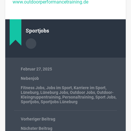
www.outdoorperformancetraining.de
Sportjobs
Februar 27, 2025
Nebenjob
Fitness Jobs
,
Jobs im Sport
,
Karriere im Sport
,
Lüneburg
,
Lüneburg Jobs
,
Outdoor Jobs
,
Outdoor-
Kleingruppentraining
,
Personaltraining
,
Sport Jobs
,
Sportjobs
,
Sportjobs Lüneburg
Vorheriger Beitrag
Nächster Beitrag