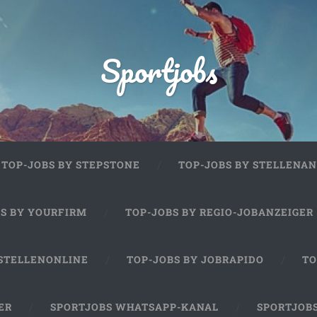
Sportjobs
TOP-JOBS BY STEPSTONE
TOP-JOBS BY STELLENAN
BS BY YOURFIRM
TOP-JOBS BY REGIO-JOBANZEIGER
 STELLENONLINE
TOP-JOBS BY JOBRAPIDO
TO
ER
SPORTJOBS WHATSAPP-KANAL
SPORTJOB