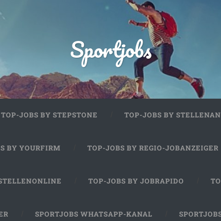
Sportjobs
TOP-JOBS BY STEPSTONE
TOP-JOBS BY STELLENAN
BS BY YOURFIRM
TOP-JOBS BY REGIO-JOBANZEIGER
 STELLENONLINE
TOP-JOBS BY JOBRAPIDO
TO
ER
SPORTJOBS WHATSAPP-KANAL
SPORTJOB