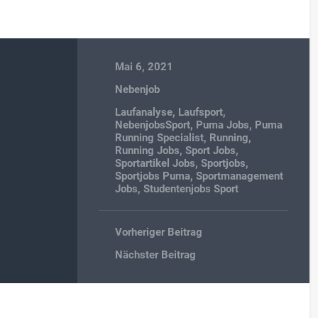
Mai 6, 2021
Nebenjob
Laufanalyse
,
Laufsport
,
NebenjobsSport
,
Puma Jobs
,
Puma
Running Specialist
,
Running
,
Running Jobs
,
Sport Jobs
,
Sportartikel Jobs
,
Sportjobs
,
Sportjobs Puma
,
Sportmanagement
Jobs
,
Studentenjobs Sport
Vorheriger Beitrag
Nächster Beitrag