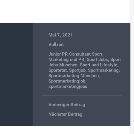
Mai 7, 2021
Vollzeit
Junior PR Consultant Sport
,
Marketing und PR
,
Sport Jobs
,
Sport
Jobs München
,
Sport und Lifestyle
,
Sportetat
,
Sportjob
,
Sportmarketing
,
Sportmarketing München
,
Sportmarketingjob
,
sportmarketingjobs
Vorheriger Beitrag
Nächster Beitrag