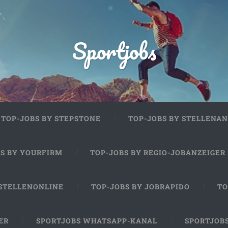
Sportjobs
TOP-JOBS BY STEPSTONE
TOP-JOBS BY STELLENAN
BS BY YOURFIRM
TOP-JOBS BY REGIO-JOBANZEIGER
 STELLENONLINE
TOP-JOBS BY JOBRAPIDO
TO
ER
SPORTJOBS WHATSAPP-KANAL
SPORTJOB