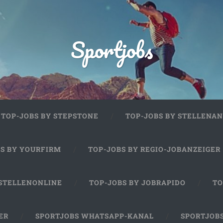
Sportjobs
TOP-JOBS BY STEPSTONE
TOP-JOBS BY STELLENAN
BS BY YOURFIRM
TOP-JOBS BY REGIO-JOBANZEIGER
 STELLENONLINE
TOP-JOBS BY JOBRAPIDO
TO
ER
SPORTJOBS WHATSAPP-KANAL
SPORTJOB