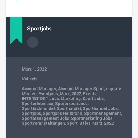
Sportjobs
März 1, 2022
Vollzeit
Account Manager
,
Account Manager Sport
,
digitale
Medien
,
Eventjobs_März_2022
,
Events
,
INTERSPORT Jobs
,
Marketing
,
Sport Jobs
,
Sporterlebnisse
,
Sportexperience
,
Sportfachhandel
,
Sporthandel
,
Sporthandel Jobs
,
Sportjobs
,
Sportjobs Heilbronn
,
Sportmanagement
,
Sportmanagement Jobs
,
Sportmarketing Jobs
,
Sportveranstaltungen
,
Sport_Sales_März_2022