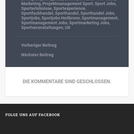
Marketing
,
Projektmanagement Sport
,
Sport Jobs
,
Sporterlebnisse
,
Sportexperience
,
Sportfachhandel
,
Sporthandel
,
Sporthandel Jobs
,
Sportjobs
,
Sportjobs Heilbronn
,
Sportmanagement
,
Sportmanagement Jobs
,
Sportmarketing Jobs
,
Sportveranstaltungen
,
UX
Vorheriger Beitrag
Nächster Beitrag
DIE KOMMENTARE SIND GESCHLOSSEN.
FOLGE UNS AUF FACEBOOK