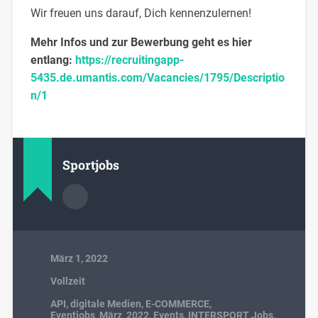
Wir freuen uns darauf, Dich kennenzulernen!
Mehr Infos und zur Bewerbung geht es hier
entlang:
https://recruitingapp-
5435.de.umantis.com/Vacancies/1795/Descriptio
n/1
Sportjobs
März 1, 2022
Vollzeit
API
,
digitale Medien
,
E-COMMERCE
,
Eventjobs_März_2022
,
Events
,
INTERSPORT Jobs
,