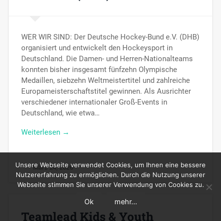
WER WIR SIND: Der Deutsche Hockey-Bund e.V. (DHB)
organisiert und entwickelt den Hockeysport in
Deutschland. Die Damen- und Herren-Nationalteams
konnten bisher insgesamt fünfzehn Olympische
Medaillen, siebzehn Weltmeistertitel und zahlreiche
Europameisterschaftstitel gewinnen. Als Ausrichter
verschiedener internationaler Groß-Events in
Deutschland, wie etwa…
Weiterlesen →
Unsere Webseite verwendet Cookies, um Ihnen eine bessere
März 24, 2026
Nutzererfahrung zu ermöglichen. Durch die Nutzung unserer
Webseite stimmen Sie unserer Verwendung von Cookies zu.
Ok
mehr...
Teamlead Kids & Youth