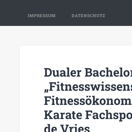
IMPRESSUM
DATENSCHUTZ
Dualer Bachelor
„Fitnesswissen
Fitnessökonomi
Karate Fachspo
de Vries