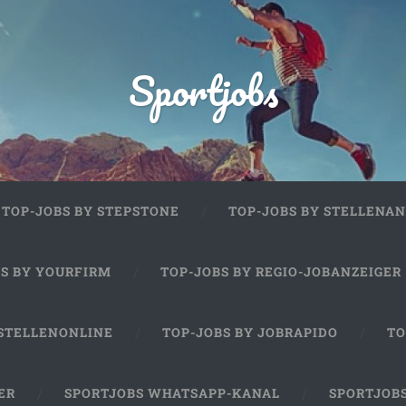
Sportjobs
TOP-JOBS BY STEPSTONE
TOP-JOBS BY STELLENAN
BS BY YOURFIRM
TOP-JOBS BY REGIO-JOBANZEIGER
 STELLENONLINE
TOP-JOBS BY JOBRAPIDO
TO
ER
SPORTJOBS WHATSAPP-KANAL
SPORTJOB