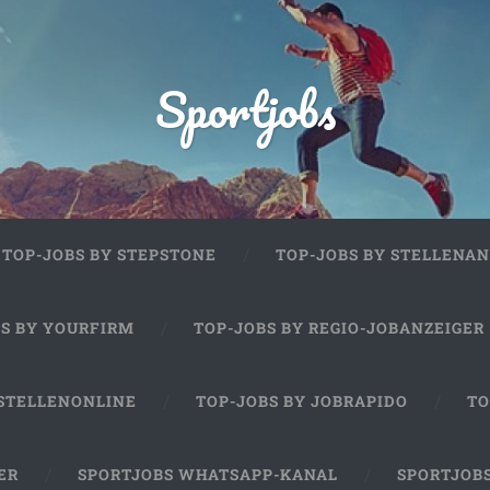
Sportjobs
TOP-JOBS BY STEPSTONE
TOP-JOBS BY STELLENAN
BS BY YOURFIRM
TOP-JOBS BY REGIO-JOBANZEIGER
 STELLENONLINE
TOP-JOBS BY JOBRAPIDO
TO
ER
SPORTJOBS WHATSAPP-KANAL
SPORTJOB