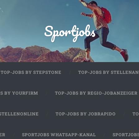
Sportjobs
TOP-JOBS BY STEPSTONE
TOP-JOBS BY STELLENAN
BS BY YOURFIRM
TOP-JOBS BY REGIO-JOBANZEIGER
 STELLENONLINE
TOP-JOBS BY JOBRAPIDO
TO
ER
SPORTJOBS WHATSAPP-KANAL
SPORTJOB