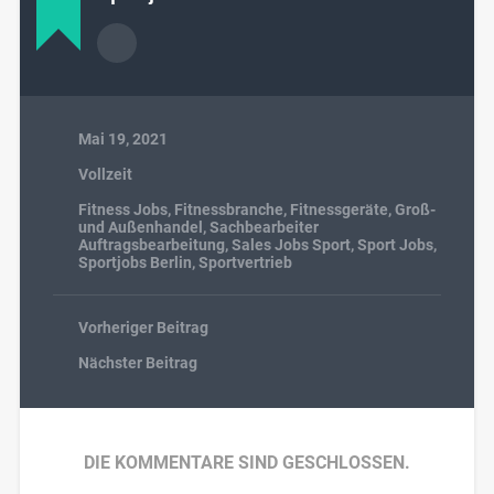
Mai 19, 2021
Vollzeit
Fitness Jobs
,
Fitnessbranche
,
Fitnessgeräte
,
Groß-
und Außenhandel
,
Sachbearbeiter
Auftragsbearbeitung
,
Sales Jobs Sport
,
Sport Jobs
,
Sportjobs Berlin
,
Sportvertrieb
Vorheriger Beitrag
Nächster Beitrag
DIE KOMMENTARE SIND GESCHLOSSEN.