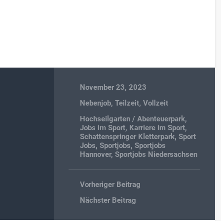
November 23, 2023
Nebenjob
,
Teilzeit
,
Vollzeit
Hochseilgarten / Abenteuerpark
,
Jobs im Sport
,
Karriere im Sport
,
Schattenspringer Kletterpark
,
Sport
Jobs
,
Sportjobs
,
Sportjobs
Hannover
,
Sportjobs Niedersachsen
Vorheriger Beitrag
Nächster Beitrag