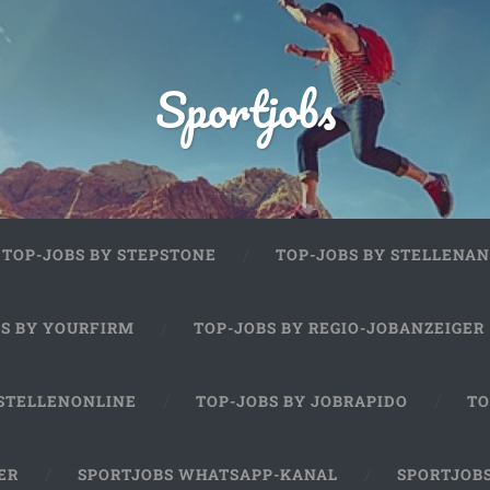
Sportjobs
TOP-JOBS BY STEPSTONE
TOP-JOBS BY STELLENAN
BS BY YOURFIRM
TOP-JOBS BY REGIO-JOBANZEIGER
 STELLENONLINE
TOP-JOBS BY JOBRAPIDO
TO
ER
SPORTJOBS WHATSAPP-KANAL
SPORTJOB