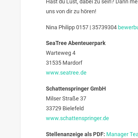
Hast du Lust, dabei zu sein? Dann mel
uns von dir zu hören!
Nina Philipp 0157 | 35739304
bewerb
SeaTree Abenteuerpark
Warteweg 4
31535 Mardorf
www.seatree.de
Schattenspringer GmbH
Milser Straße 37
33729 Bielefeld
www.schattenspringer.de
Stellenanzeige als PDF:
Manager Team