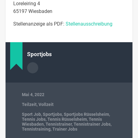
Loreleiring 4
65197 Wiesbaden
Stellenanzeige als PDF:
Stellenausschreibung
Sportjobs
Mai 4, 2022
Teilzeit
,
Vollzeit
Sport Job
,
Sportjobs
,
Sportjobs Rüsselsheim
,
Tennis Jobs
,
Tennis Rüsselsheim
,
Tennis
Wiesbaden
,
Tennistrainer
,
Tennistrainer Jobs
,
Tennistraining
,
Trainer Jobs