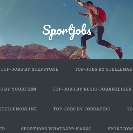
Sportjobs
TOP-JOBS BY STEPSTONE
TOP-JOBS BY STELLENAN
BS BY YOURFIRM
TOP-JOBS BY REGIO-JOBANZEIGER
 STELLENONLINE
TOP-JOBS BY JOBRAPIDO
TO
ER
SPORTJOBS WHATSAPP-KANAL
SPORTJOB