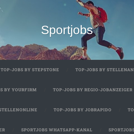
Sportjobs
TOP-JOBS BY STEPSTONE
TOP-JOBS BY STELLENAN
BS BY YOURFIRM
TOP-JOBS BY REGIO-JOBANZEIGER
 STELLENONLINE
TOP-JOBS BY JOBRAPIDO
TO
ER
SPORTJOBS WHATSAPP-KANAL
SPORTJOB