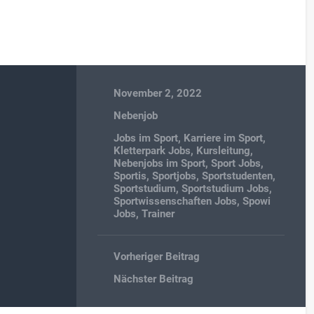
November 2, 2022
Nebenjob
Jobs im Sport
,
Karriere im Sport
,
Kletterpark Jobs
,
Kursleitung
,
Nebenjobs im Sport
,
Sport Jobs
,
Sportis
,
Sportjobs
,
Sportstudenten
,
Sportstudium
,
Sportstudium Jobs
,
Sportwissenschaften Jobs
,
Spowi
Jobs
,
Trainer
Vorheriger Beitrag
Nächster Beitrag