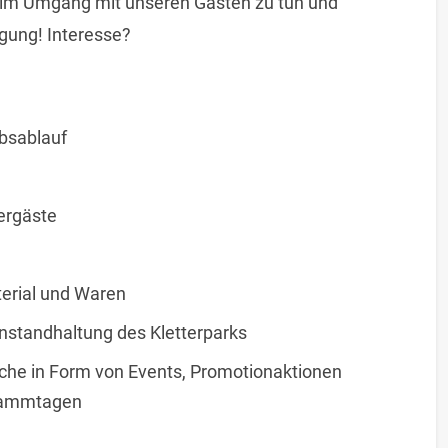
t im Umgang mit unseren Gästen zu tun und
gung! Interesse?
ebsablauf
ergäste
terial und Waren
Instandhaltung des Kletterparks
iche in Form von Events, Promotionaktionen
grammtagen