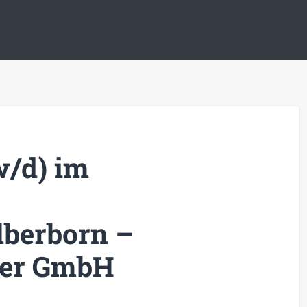
w/d) im
lberborn –
ger GmbH